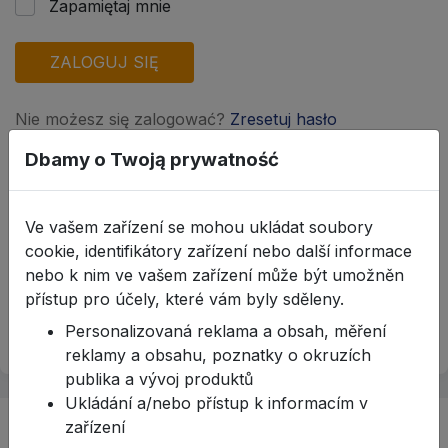
Zapamiętaj mnie
ZALOGUJ SIĘ
Nie możesz się zalogować?
Zresetuj hasło
Dbamy o Twoją prywatność
Nie masz jeszcze konta?
Prosimy o wypełnienie
formularza
w celu uzyskania
Ve vašem zařízení se mohou ukládat soubory
dostępu do sklepu internetowego
.
cookie, identifikátory zařízení nebo další informace
nebo k nim ve vašem zařízení může být umožněn
Problem z logowaniem, zadzwoń
:
přístup pro účely, které vám byly sděleny.
+48 655 349 229
Personalizovaná reklama a obsah, měření
reklamy a obsahu, poznatky o okruzích
publika a vývoj produktů
Ukládání a/nebo přístup k informacím v
zařízení