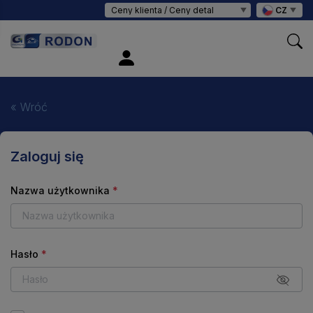
CZ
«
Wróć
Zaloguj się
Nazwa użytkownika
*
Hasło
*