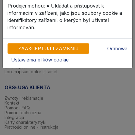
INFORMACJE
Prodejci mohou: ● Ukládat a přistupovat k
informacím v zařízení, jako jsou soubory cookie a
O nas
Producenci w ofercie
identifikátory zařízení, o kterých byl uživatel
Dostosuj zgody
informován.
Polityka prywatności i cookies
Lista ostatnich zmian
Prawa autorskie
Regulamin
ZAAKCEPTUJ I ZAMKNIJ
Odmowa
DOWIEDZ SIĘ WIĘCEJ
Ustawienia plików cookie
Lorem ipsum
Lorem ipsum dolor sit amet
OBSŁUGA KLIENTA
Zwroty i reklamacje
Kontakt
Pomoc i FAQ
Pomoc techniczna
Integracja
Karty charakterystyki
Płatności online - instrukcja